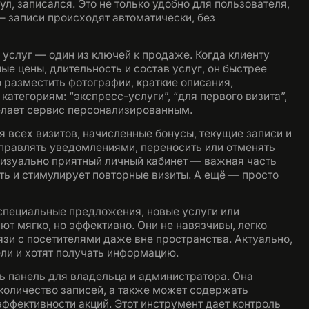
нул, записался. Это не только удобно для пользователя,
— записи происходят автоматически, без
услуг — один из ключей к продаже. Когда клиенту
ые цены, длительность и состав услуг, он быстрее
 разместить фотографии, краткие описания,
атегориям: “экспресс-услуги”, “для первого визита”,
делает сервис персонализированным.
 всех визитов, начисленные бонусы, текущие записи и
равлять уведомлениями, переносить или отменять
визуально приятный личный кабинет — важная часть
ь и стимулирует повторные визиты. А ещё — просто
специальные предложения, новые услуги или
т мягко, но эффективно. Они не навязчивы, легко
язи с посетителями даже вне пространства. Актуально,
ели и хотят получать информацию.
ь панель для владельца и администратора. Она
 количество записей, а также может содержать
эффективности акций. Этот инструмент дает контроль