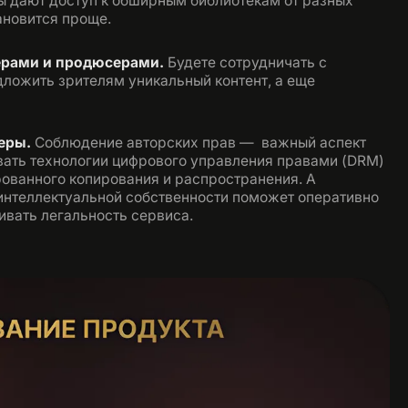
 дают доступ к обширным библиотекам от разных
новится проще.​
ерами и продюсерами.
Будете сотрудничать с
ложить зрителям уникальный контент, а еще
меры.
Соблюдение авторских прав — важный аспект
вать технологии цифрового управления правами (DRM)
рованного копирования и распространения. А
 интеллектуальной собственности поможет оперативно
вать легальность сервиса.​